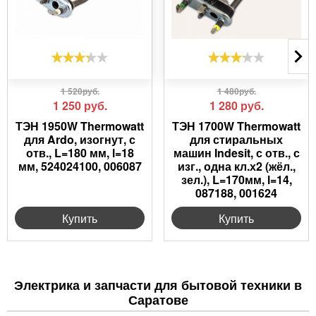
1 520руб.
1 480руб.
1 250
руб.
1 280
руб.
ТЭН 1950W Thermowatt
ТЭН 1700W Thermowatt
для Ardo, изогнут, с
для стиральных
отв., L=180 мм, l=18
машин Indesit, с отв., с
мм, 524024100, 006087
изг., одна кл.х2 (жёл.,
зел.), L=170мм, l=14,
087188, 001624
Купить
Купить
Электрика и запчасти для бытовой техники в
Саратове