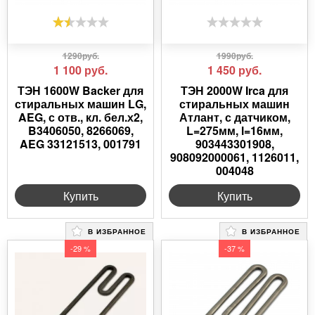
1290руб.
1990руб.
1 100
руб.
1 450
руб.
ТЭН 1600W Backer для
ТЭН 2000W Irca для
стиральных машин LG,
стиральных машин
AEG, с отв., кл. бел.х2,
Атлант, с датчиком,
B3406050, 8266069,
L=275мм, l=16мм,
AEG 33121513, 001791
903443301908,
908092000061, 1126011,
004048
Купить
Купить
В ИЗБРАННОЕ
В ИЗБРАННОЕ
-29 %
-37 %