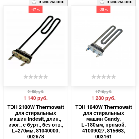
В ИЗБРАННОЕ
В ИЗБРАННОЕ
-47 %
-25 %
2150руб.
1710руб.
1 140
руб.
1 280
руб.
ТЭН 2100W Thermowatt
ТЭН 1640W Thermowatt
для стиральных
для стиральных
машин Indesit, длин.,
машин Candy,
изог., с бурт., без отв.,
L=180мм, прямой,
L=270мм, 81040000,
41009027, 815663,
002678
003161