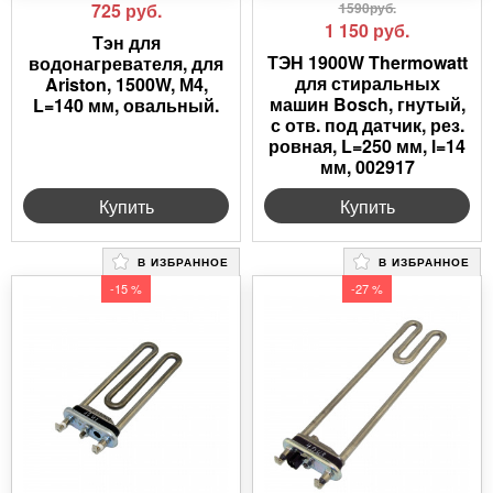
725
руб.
1590руб.
1 150
руб.
Тэн для
ТЭН 1900W Thermowatt
водонагревателя, для
для стиральных
Ariston, 1500W, М4,
машин Bosch, гнутый,
L=140 мм, овальный.
с отв. под датчик, рез.
ровная, L=250 мм, l=14
мм, 002917
Купить
Купить
В ИЗБРАННОЕ
В ИЗБРАННОЕ
-15 %
-27 %