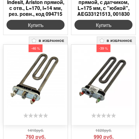
Indesit, Ariston прямой,
прямой, с датчиком,
с отв., L=170, l=14 мм,
L=175 мм, с "юбкой",
рез. ровн., код 094715
AEG33121513, 001830
Купить
Купить
В ИЗБРАННОЕ
В ИЗБРАННОЕ
-46 %
-39 %
1410руб.
1620руб.
760
руб.
990
руб.