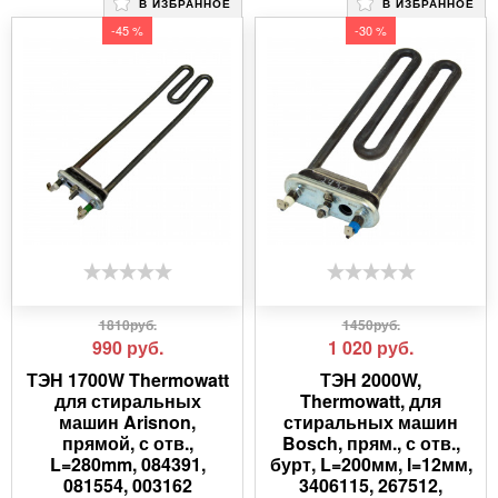
В ИЗБРАННОЕ
В ИЗБРАННОЕ
-45 %
-30 %
1810руб.
1450руб.
990
руб.
1 020
руб.
ТЭН 1700W Thermowatt
ТЭН 2000W,
для стиральных
Thermowatt, для
машин Arisnon,
стиральных машин
прямой, с отв.,
Bosch, прям., с отв.,
L=280mm, 084391,
бурт, L=200мм, l=12мм,
081554, 003162
3406115, 267512,