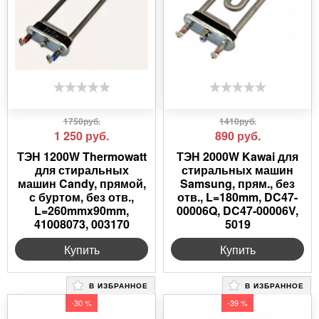
1750руб.
1410руб.
1 250
руб.
890
руб.
ТЭН 1200W Thermowatt
ТЭН 2000W Kawai для
для стиральных
стиральных машин
машин Candy, прямой,
Samsung, прям., без
с буртом, без отв.,
отв., L=180mm, DC47-
L=260mmx90mm,
00006Q, DC47-00006V,
41008073, 003170
5019
Купить
Купить
В ИЗБРАННОЕ
В ИЗБРАННОЕ
-30 %
-39 %