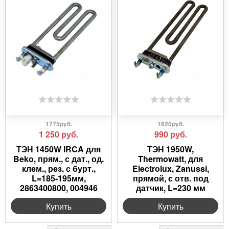
1775руб.
1620руб.
1 250
руб.
990
руб.
ТЭН 1450W IRCA для
ТЭН 1950W,
Beko, прям., с дат., од.
Thermowatt, для
клем., рез. с бурт.,
Electrolux, Zanussi,
L=185-195мм,
прямой, с отв. под
2863400800, 004946
датчик, L=230 мм
Купить
Купить