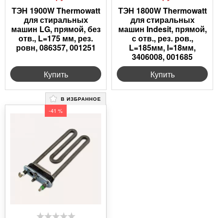
ТЭН 1900W Thermowatt
ТЭН 1800W Thermowatt
для стиральных
для стиральных
машин LG, прямой, без
машин Indesit, прямой,
отв., L=175 мм, рез.
с отв., рез. ров.,
ровн, 086357, 001251
L=185мм, I=18мм,
3406008, 001685
Купить
Купить
В ИЗБРАННОЕ
-41 %