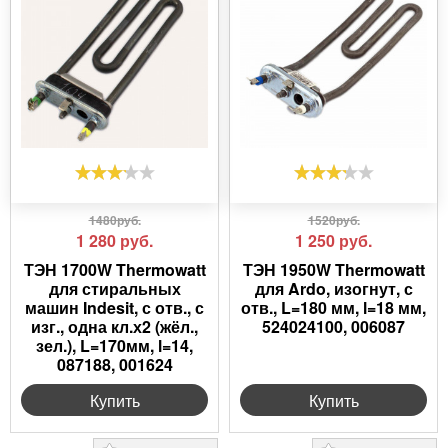
1480руб.
1520руб.
1 280
руб.
1 250
руб.
ТЭН 1700W Thermowatt
ТЭН 1950W Thermowatt
для стиральных
для Ardo, изогнут, с
машин Indesit, с отв., с
отв., L=180 мм, l=18 мм,
изг., одна кл.х2 (жёл.,
524024100, 006087
зел.), L=170мм, l=14,
087188, 001624
Купить
Купить