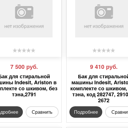
7 500
руб.
9 410
руб.
Бак для стиральной
Бак для стирально
ины Indesit, Ariston в
машины Indesit, Arist
плекте со шкивом, без
комплекте со шкивом,
тэна,2791
тэна, код 282747, 2910
2672
дробнее
Сравнить
Подробнее
Сравни