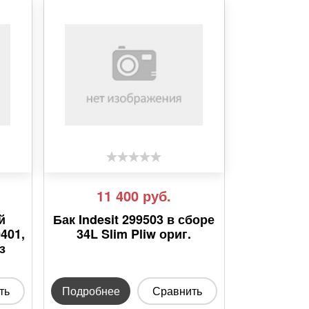
11 400
руб.
й
Бак Indesit 299503 в сборе
401,
34L Slim Pliw ориг.
з
ть
Подробнее
Сравнить