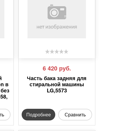
6 420
руб.
й
Часть бака задняя для
on в
стиральной машины
 без
LG,5573
58,
ть
Подробнее
Сравнить