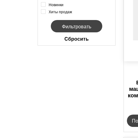
Новинки
Хиты продаж
Cбросить
маш
ком
По