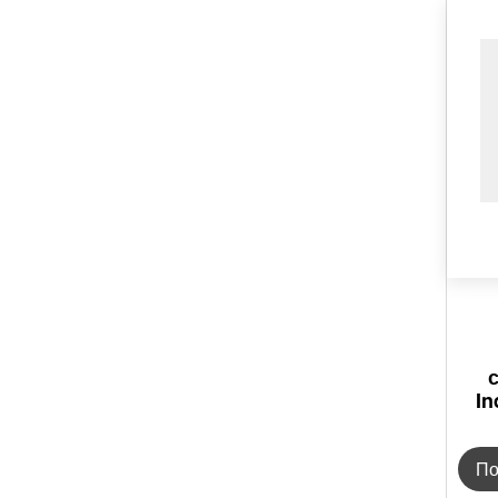
In
По