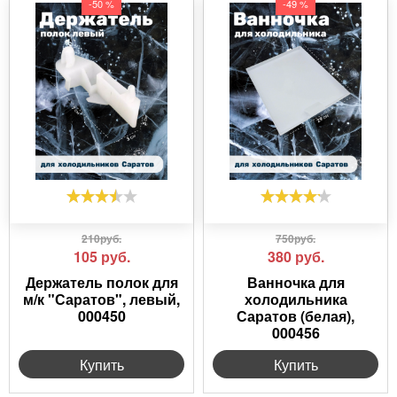
-50 %
-49 %
210руб.
750руб.
105
руб.
380
руб.
Держатель полок для
Ванночка для
м/к "Саратов", левый,
холодильника
000450
Саратов (белая),
000456
Купить
Купить