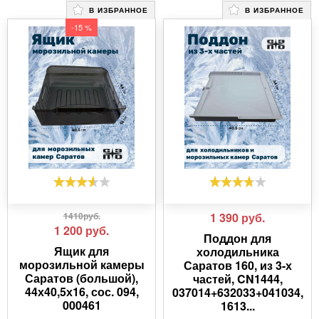
В ИЗБРАННОЕ
В ИЗБРАННОЕ
-15 %
1410руб.
1 390
руб.
1 200
руб.
Поддон для
Ящик для
холодильника
морозильной камеры
Саратов 160, из 3-х
Саратов (большой),
частей, CN1444,
44х40,5х16, сос. 094,
037014+632033+041034,
000461
1613...