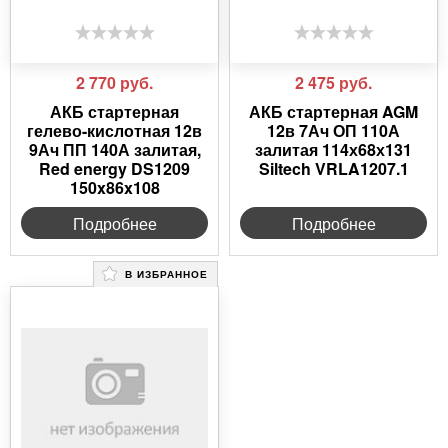
2 770
руб.
2 475
руб.
АКБ стартерная
АКБ стартерная AGM
гелево-кислотная 12в
12в 7Ач ОП 110А
9Ач ПП 140А залитая,
залитая 114х68х131
Red energy DS1209
Siltech VRLA1207.1
150x86x108
Подробнее
Подробнее
В ИЗБРАННОЕ