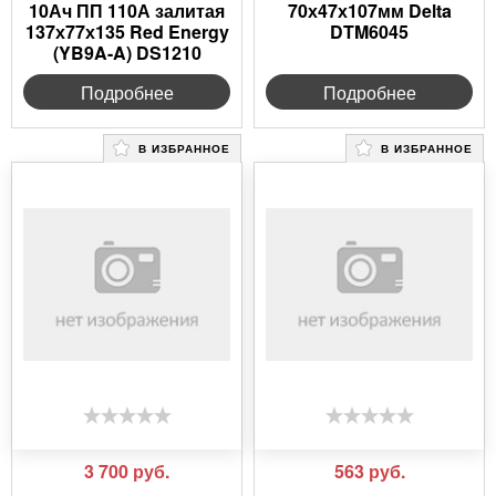
10Ач ПП 110А залитая
70х47х107мм Delta
137х77х135 Red Energy
DTM6045
(YB9A-A) DS1210
Подробнее
Подробнее
В ИЗБРАННОЕ
В ИЗБРАННОЕ
3 700
руб.
563
руб.