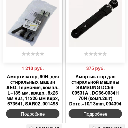
1 210
руб.
375
руб.
Амортизатор, 90N, для
Амортизатор для
стиральных машин
стиральной машины
AEG, Германия, компл.,
SAMSUNG DC66-
L=185 мм, квадр., 8x26
00531A , DC66-0034H
мм низ, 11x26 мм верх,
70N (комп.2шт)
673541, SAR02, 001495
Dотв.=10/13mm, 004394
Подробнее
Подробнее