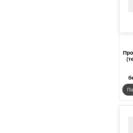
Про
(т
б
По