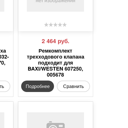
2 464
руб.
уха
Ремкомплект
032-
трехходового клапана
70,
подходит для
BAXI/WESTEN 607250,
005678
ть
Подробнее
Сравнить