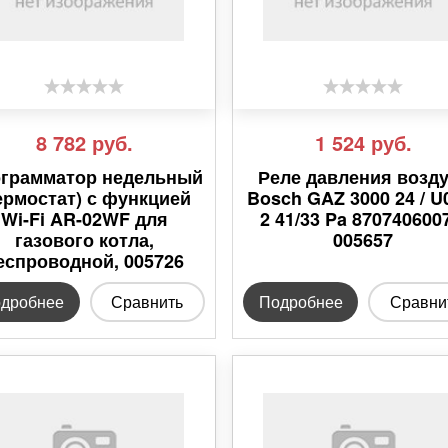
8 782
руб.
1 524
руб.
грамматор недельный
Реле давления возд
ермостат) с функцией
Bosch GAZ 3000 24 / U
Wi-Fi AR-02WF для
2 41/33 Pa 870740600
газового котла,
005657
еспроводной, 005726
дробнее
Сравнить
Подробнее
Сравни