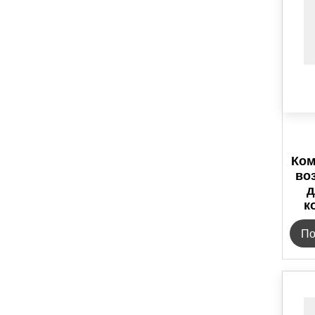
Ком
во
д
к
По