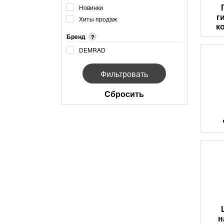
Новинки
г
Хиты продаж
к
Бренд
?
DEMRAD
Cбросить
н