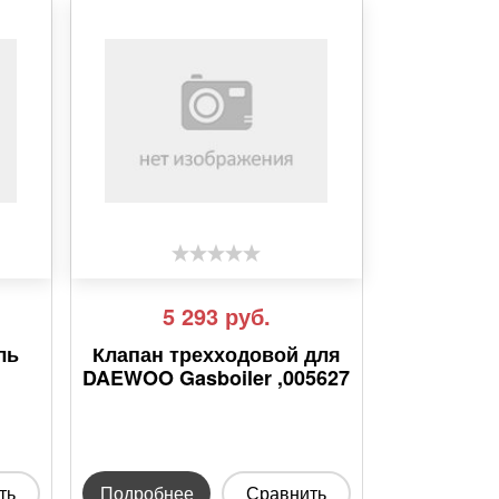
5 293
руб.
ль
Клапан трехходовой для
DAEWOO Gasboiler ,005627
ть
Подробнее
Сравнить