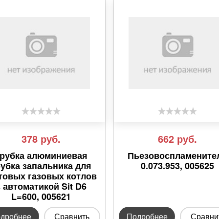
378
руб.
662
руб.
Трубка алюминиевая
Пьезовоспламените
рубка запальника для
0.073.953, 005625
товых газовых котлов
с автоматикой Sit D6
L=600, 005621
дробнее
Сравнить
Подробнее
Сравни