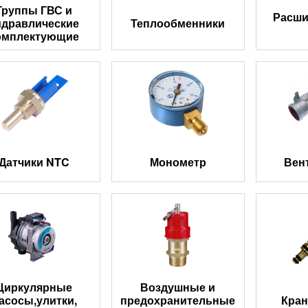
Группы ГВС и
Расши
идравлические
Теплообменники
омплектующие
Датчики NTC
Монометр
Вен
Циркулярные
Воздушные и
асосы,улитки,
предохранительные
Кран