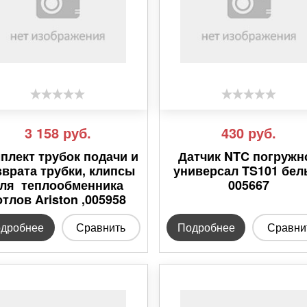
3 158
руб.
430
руб.
плект трубок подачи и
Датчик NTC погружн
зврата трубки, клипсы
универсал TS101 бел
ля теплообменника
005667
отлов Ariston ,005958
дробнее
Сравнить
Подробнее
Сравни