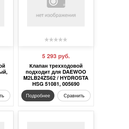
5 293
руб.
ой
Клапан трехходовой
ый,
подходит для DAEWOO
M2LB24ZS62 / HYDROSTA
HSG 51081, 005690
ть
Подробнее
Сравнить