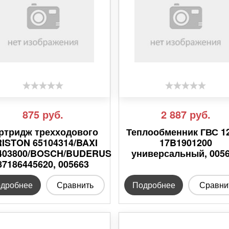
875
руб.
2 887
руб.
ртридж трехходового
Теплообменник ГВС 1
ISTON 65104314/BAXI
17B1901200
403800/BOSCH/BUDERUS
универсальный, 005
87186445620, 005663
дробнее
Сравнить
Подробнее
Сравни