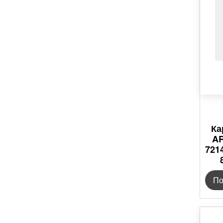
Ка
AR
721
По