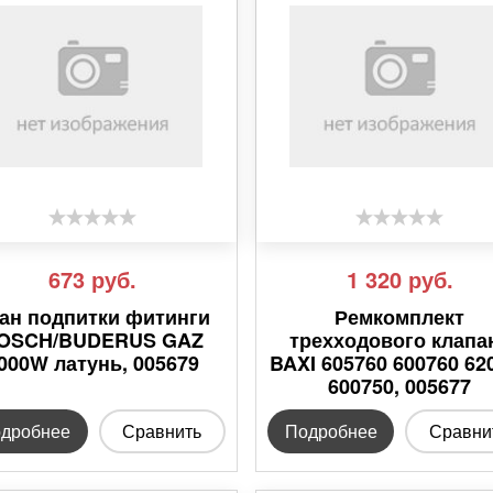
673
руб.
1 320
руб.
ан подпитки фитинги
Ремкомплект
OSCH/BUDERUS GAZ
трехходового клапа
000W латунь, 005679
BAXI 605760 600760 62
600750, 005677
дробнее
Сравнить
Подробнее
Сравни