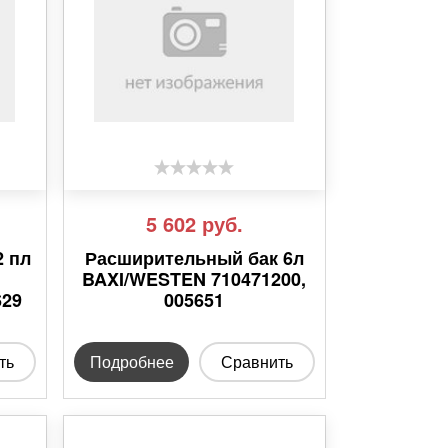
5 602
руб.
2 пл
Расширительный бак 6л
BAXI/WESTEN 710471200,
629
005651
ть
Подробнее
Сравнить