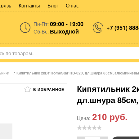
связь
Контакты
Блог
О нас
09:00 - 19:00
Пн-Пт:
+7 (951) 888
Выходной
Сб-Вс:
ьники
/
Кипятильник 2кВт HomeStar HB-020, дл.шнура 85см, алюминиевы
Кипятильник 2к
В ИЗБРАННОЕ
дл.шнура 85см
210
руб.
Цена: