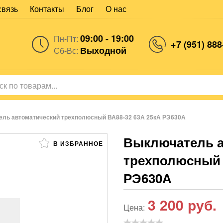
связь
Контакты
Блог
О нас
09:00 - 19:00
Пн-Пт:
+7 (951) 888
Выходной
Сб-Вс:
ль автоматический трехполюсный ВА88-32 63А 25кА РЭ630А
Выключатель а
В ИЗБРАННОЕ
трехполюсный 
РЭ630А
3 200
руб.
Цена: