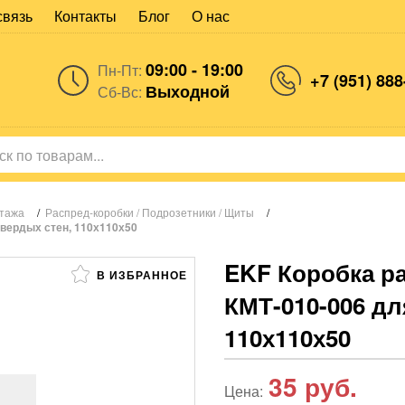
связь
Контакты
Блог
О нас
09:00 - 19:00
Пн-Пт:
+7 (951) 888
Выходной
Сб-Вс:
нтажа
/
Распред-коробки / Подрозетники / Щиты
/
твердых стен, 110х110х50
EKF Коробка р
В ИЗБРАННОЕ
КМТ-010-006 дл
110х110х50
35
руб.
Цена: