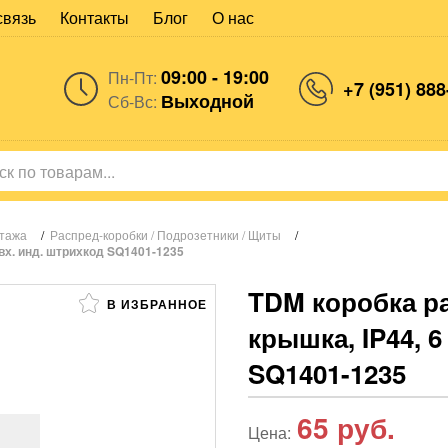
связь
Контакты
Блог
О нас
09:00 - 19:00
Пн-Пт:
+7 (951) 888
Выходной
Сб-Вс:
нтажа
/
Распред-коробки / Подрозетники / Щиты
/
вх. инд. штрихкод SQ1401-1235
TDM коробка р
В ИЗБРАННОЕ
крышка, IP44, 6
SQ1401-1235
65
руб.
Цена: