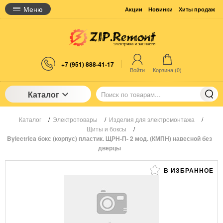
Меню
Акции
Новинки
Хиты продаж
+7 (951) 888-41-17
Войти
Корзина (
0
)
Каталог
Каталог
/
Электротовары
/
Изделия для электромонтажа
/
Щиты и боксы
/
Bylectrica бокс (корпус) пластик. ЩРН-П- 2 мод. (КМПН) навесной без
дверцы
В ИЗБРАННОЕ