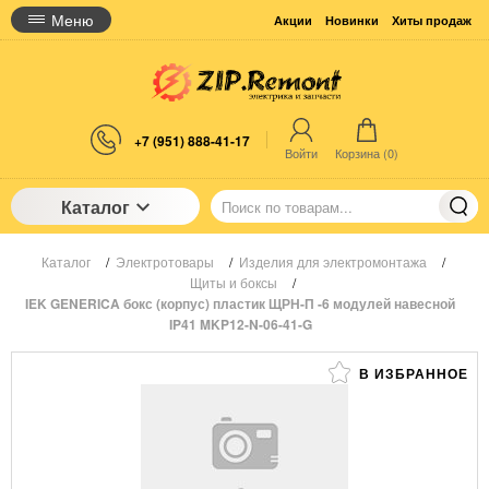
Меню
Акции
Новинки
Хиты продаж
+7 (951) 888-41-17
Войти
Корзина (
0
)
Каталог
Каталог
/
Электротовары
/
Изделия для электромонтажа
/
Щиты и боксы
/
IEK GENERICA бокс (корпус) пластик ЩРН-П -6 модулей навесной
IP41 MKP12-N-06-41-G
В ИЗБРАННОЕ