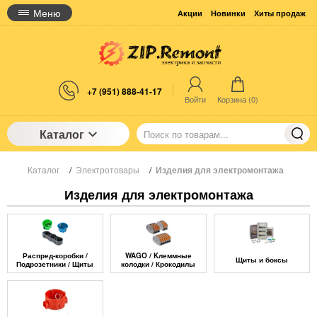
Меню
Акции
Новинки
Хиты продаж
+7 (951) 888-41-17
Войти
Корзина (
0
)
Каталог
Каталог
/
Электротовары
/
Изделия для электромонтажа
Изделия для электромонтажа
Распред-коробки /
WAGO / Kлеммные
Щиты и боксы
Подрозетники / Щиты
колодки / Крокодилы