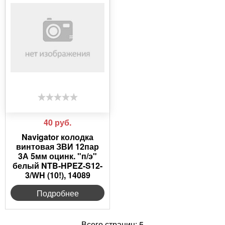
40
руб.
Navigator колодка
винтовая ЗВИ 12пар
3А 5мм оцинк. "п/э"
белый NTB-HPEZ-S12-
3/WH (10!), 14089
Подробнее
Всего страниц:
5