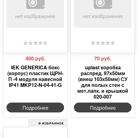
400
руб.
70
руб.
IEK GENERICA бокс
uplast коробка
(корпус) пластик ЩРН-
распред. 97х50мм
П -4 модуля навесной
(внеш 103х50мм) СУ
IP41 MKP12-N-04-41-G
для полых стен с
мет.лапк. и крышкой
020-007
Подробнее
Подробнее
В ИЗБРАННОЕ