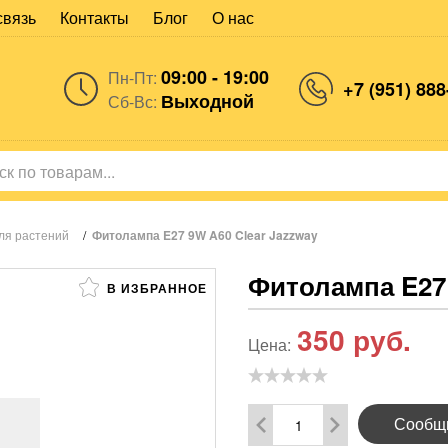
связь
Контакты
Блог
О нас
09:00 - 19:00
Пн-Пт:
+7 (951) 888
Выходной
Сб-Вс:
ля растений
/
Фитолампа E27 9W A60 Clear Jazzway
Фитолампа E27 
В ИЗБРАННОЕ
350
руб.
Цена:
Сообщи