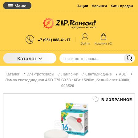
Меню
Акции
Новинки
Хиты продаж
+7 (951) 888-41-17
Войти
Корзина (
0
)
Каталог
Каталог
/
Электротовары
/
Лампочки
/
Светодиодные
/
ASD
/
Лампа светодиодная ASD Т75 GX53 16Вт 1520lm, белый свет 4000К,
003520
В ИЗБРАННОЕ