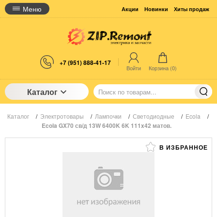
Меню
Акции
Новинки
Хиты продаж
+7 (951) 888-41-17
Войти
Корзина (
0
)
Каталог
Каталог
/
Электротовары
/
Лампочки
/
Светодиодные
/
Ecola
/
Ecola GX70 св/д 13W 6400K 6K 111x42 матов.
В ИЗБРАННОЕ