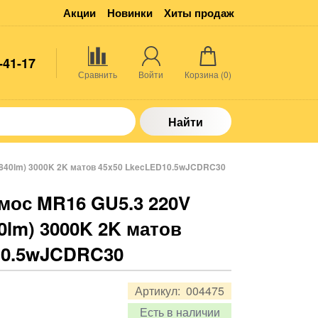
Акции
Новинки
Хиты продаж
-41-17
Сравнить
Войти
Корзина (
0
)
Найти
 (840lm) 3000K 2K матов 45x50 LkecLED10.5wJCDRC30
мос MR16 GU5.3 220V
40lm) 3000K 2K матов
10.5wJCDRC30
Артикул:
004475
Есть в наличии