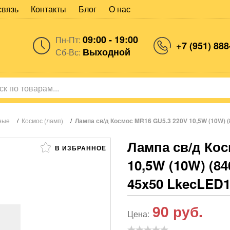
связь
Контакты
Блог
О нас
09:00 - 19:00
Пн-Пт:
+7 (951) 888
Выходной
Сб-Вс:
ные
/
Космос (ламп)
/
Лампа св/д Космос MR16 GU5.3 220V 10,5W (10W)
Лампа св/д Кос
В ИЗБРАННОЕ
10,5W (10W) (8
45x50 LkecLED
90
руб.
Цена: