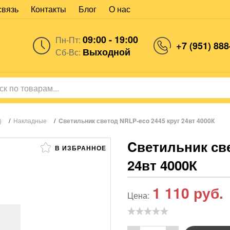
связь
Контакты
Блог
О нас
09:00 - 19:00
Пн-Пт:
+7 (951) 888
Выходной
Сб-Вс:
)
/
Накладные
/
Cветильник светод NRLP-eco 2445 круг 24вт 4000К
Cветильник све
В ИЗБРАННОЕ
24вт 4000К
1 110
руб.
Цена: