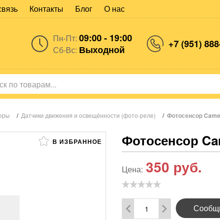
связь
Контакты
Блог
О нас
09:00 - 19:00
Пн-Пт:
+7 (951) 888
Выходной
Сб-Вс:
теры
/
Датчики движения и освещённости (фото-реле)
/
Фотосенсор Camel
Фотосенсор Ca
В ИЗБРАННОЕ
350
руб.
Цена:
Сообщи