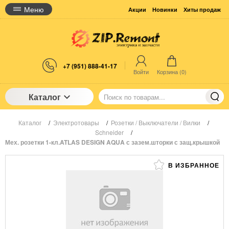
Меню
Акции
Новинки
Хиты продаж
+7 (951) 888-41-17
Войти
Корзина (
0
)
Каталог
Каталог
/
Электротовары
/
Розетки / Выключатели / Вилки
/
Schneider
/
Мех. розетки 1-кл.ATLAS DESIGN AQUA с зазем.шторки с защ.крышкой
В ИЗБРАННОЕ