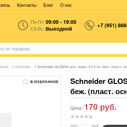
связь
Контакты
Блог
О нас
09:00 - 19:00
Пн-Пт:
+7 (951) 888
Выходной
Сб-Вс:
Вилки
/
Schneider
/
Schneider GLOSSA мех. выкл. СУ 2 кл. беж. (пласт. о
Schneider GLOS
В ИЗБРАННОЕ
беж. (пласт. ос
170
руб.
Цена: