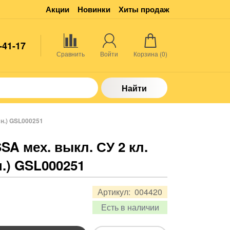
Акции
Новинки
Хиты продаж
-41-17
Сравнить
Войти
Корзина (
0
)
Найти
сн.) GSL000251
SA мех. выкл. СУ 2 кл.
н.) GSL000251
Артикул:
004420
Есть в наличии