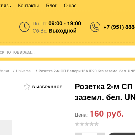
связь
Контакты
Блог
О нас
09:00 - 19:00
Пн-Пт:
+7 (951) 888
Выходной
Сб-Вс:
Вилки
/
Universal
/
Розетка 2-м СП Валери 16А IP20 без заземл. бел. UNI
Розетка 2-м СП
В ИЗБРАННОЕ
заземл. бел. UN
160
руб.
Цена: