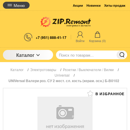
Меню
Акции
Новинки
Хиты продаж
+7 (951) 888-41-17
Войти
Корзина (
0
)
Каталог
Каталог
/
Электротовары
/
Розетки / Выключатели / Вилки
/
Universal
/
UNIVersal Валери роз. СУ 2 мест. сл. кость (керам. осн.) Б-В0102
В ИЗБРАННОЕ