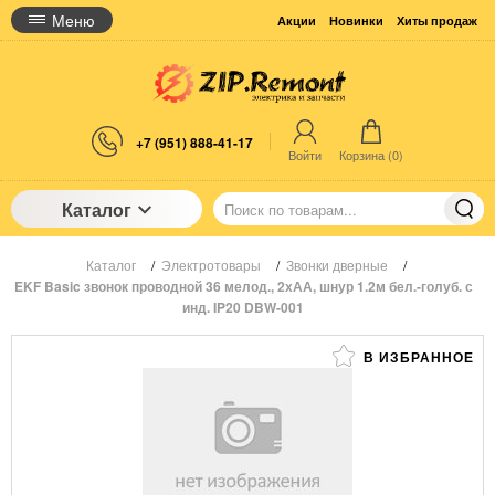
Меню
Акции
Новинки
Хиты продаж
+7 (951) 888-41-17
Войти
Корзина (
0
)
Каталог
Каталог
/
Электротовары
/
Звонки дверные
/
EKF Basic звонок проводной 36 мелод., 2хАА, шнур 1.2м бел.-голуб. с
инд. IP20 DBW-001
В ИЗБРАННОЕ