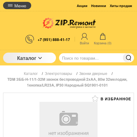
Меню
Акции
Новинки
Хиты продаж
+7 (951) 888-41-17
Войти
Корзина (
0
)
Каталог
Каталог
/
Электротовары
/
Звонки дверные
/
TDM ЗББ-Н-11/1-32М звонок беспроводной 2хAА, 80м 32мелодии,
1кнопка/LR23A, IP30 Народный SQ1901-0101
В ИЗБРАННОЕ