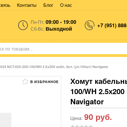
связь
Контакты
Блог
О нас
09:00 - 19:00
Пн-Пт:
+7 (951) 888
Выходной
Сб-Вс:
034 NCT-025-200-100/WH 2.5х200 нейл. бел. (уп.100шт) Navigator
Хомут кабельны
В ИЗБРАННОЕ
100/WH 2.5х200 
Navigator
90
руб.
Цена: