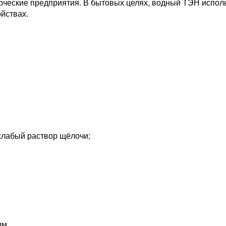
еские предприятия. В бытовых целях, водный ТЭН использ
ойствах.
слабый раствор щёлочи;
мм.