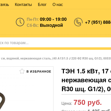
связь
Контакты
Блог
О нас
09:00 - 19:00
Пн-Пт:
+7 (951) 888
Выходной
Сб-Вс:
7 см, водяной, нержавеющая сталь, (40 A13/1.5 J 220 Ф2 R30 шц. G1/2), 0053
ТЭН 1.5 кВт, 17
В ИЗБРАННОЕ
нержавеющая ст
R30 шц. G1/2), 
750
руб.
Цена:
1 425 руб