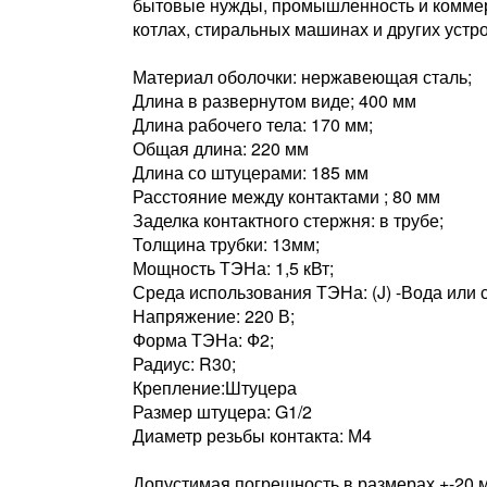
бытовые нужды, промышленность и коммерч
котлах, стиральных машинах и других устр
Материал оболочки: нержавеющая сталь;
Длина в развернутом виде; 400 мм
Длина рабочего тела: 170 мм;
Общая длина: 220 мм
Длина со штуцерами: 185 мм
Расстояние между контактами ; 80 мм
Заделка контактного стержня: в трубе;
Толщина трубки: 13мм;
Мощность ТЭНа: 1,5 кВт;
Среда использования ТЭНа: (J) -Вода или 
Напряжение: 220 В;
Форма ТЭНа: Ф2;
Радиус: R30;
Крепление:Штуцера
Размер штуцера: G1/2
Диаметр резьбы контакта: М4
Допустимая погрешность в размерах +-20 