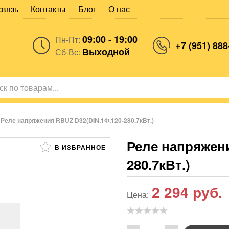
связь
Контакты
Блог
О нас
09:00 - 19:00
Пн-Пт:
+7 (951) 888
Выходной
Сб-Вс:
Реле напряжения RBUZ D32(DIN.1Ф.120-280.7кВт.)
Реле напряжени
В ИЗБРАННОЕ
280.7кВт.)
2 294
руб.
Цена: