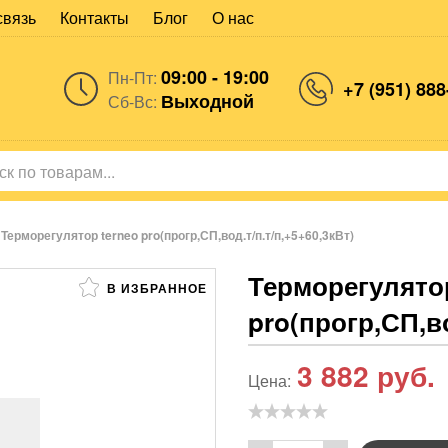
связь
Контакты
Блог
О нас
09:00 - 19:00
Пн-Пт:
+7 (951) 888
Выходной
Сб-Вс:
Терморегулятор terneo pro(прогр,СП,вод.т/п.т/п,+5+60,3кВт)
Терморегулятор
В ИЗБРАННОЕ
pro(прогр,СП,во
3 882
руб.
Цена: