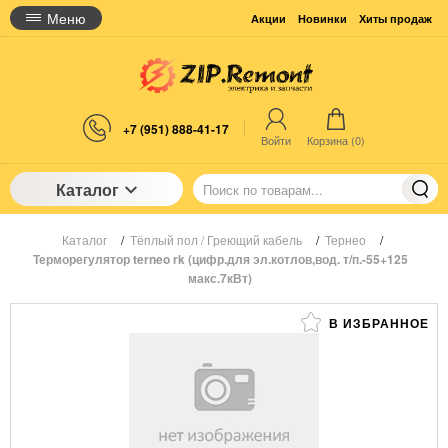
Меню
Акции
Новинки
Хиты продаж
+7 (951) 888-41-17
Войти
Корзина (
0
)
Каталог
Каталог
/
Тёплый пол / Греющий кабель
/
Тернео
/
Терморегулятор terneo rk (цифр.для эл.котлов,вод. т/п.-55+125
макс.7кВт)
В ИЗБРАННОЕ