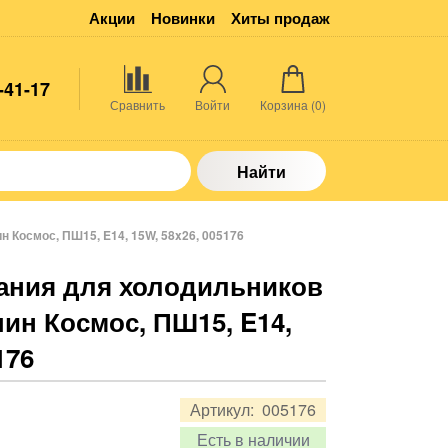
Акции
Новинки
Хиты продаж
-41-17
Сравнить
Войти
Корзина (
0
)
Найти
 Космос, ПШ15, E14, 15W, 58x26, 005176
ания для холодильников
ин Космос, ПШ15, E14,
176
Артикул:
005176
Есть в наличии