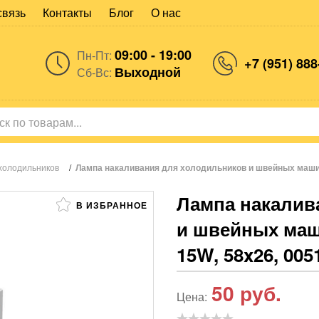
связь
Контакты
Блог
О нас
09:00 - 19:00
Пн-Пт:
+7 (951) 888
Выходной
Сб-Вс:
холодильников
/
Лампа накаливания для холодильников и швейных машин
Лампа накалив
В ИЗБРАННОЕ
и швейных маш
15W, 58x26, 005
50
руб.
Цена: