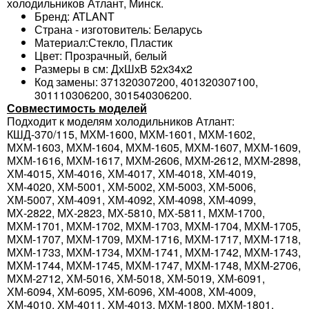
холодильников Атлант, Минск.
Бренд: ATLANT
Страна - изготовитель: Беларусь
Материал:Стекло, Пластик
Цвет: Прозрачный, белый
Размеры в см: ДхШхВ 52х34х2
Код замены: 371320307200, 401320307100,
301110306200, 301540306200.
Совместимость моделей
Подходит к моделям холодильников Атлант:
КШД-370/115, МХМ-1600, МХМ-1601, МХМ-1602,
МХМ-1603, МХМ-1604, МХМ-1605, МХМ-1607, МХМ-1609,
МХМ-1616, МХМ-1617, МХМ-2606, МХМ-2612, МХМ-2898,
ХМ-4015, ХМ-4016, ХМ-4017, ХМ-4018, ХМ-4019,
ХМ-4020, ХМ-5001, ХМ-5002, ХМ-5003, ХМ-5006,
ХМ-5007, ХМ-4091, ХМ-4092, ХМ-4098, ХМ-4099,
МХ-2822, МХ-2823, МХ-5810, МХ-5811, МХМ-1700,
МХМ-1701, МХМ-1702, МХМ-1703, МХМ-1704, МХМ-1705,
МХМ-1707, МХМ-1709, МХМ-1716, МХМ-1717, МХМ-1718,
МХМ-1733, МХМ-1734, МХМ-1741, МХМ-1742, МХМ-1743,
МХМ-1744, МХМ-1745, МХМ-1747, МХМ-1748, МХМ-2706,
МХМ-2712, ХМ-5016, ХМ-5018, ХМ-5019, ХМ-6091,
ХМ-6094, ХМ-6095, ХМ-6096, ХМ-4008, ХМ-4009,
ХМ-4010, ХМ-4011, ХМ-4013, МХМ-1800, МХМ-1801,