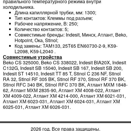
правильного температурного режима внутри
холодильника.
Длина капиллярной трубки, мм: 1300;
Тип контактов: Клеммы под разъем;
Рабочее напряжение, В: 250;
Количество контактов: 5;
Совместимые бренды: Indesit, Минск, Атлант, Beko,
Hotpoint, Ока, Stinol;
Код замены: ТАМ133, 25T65 EN60730-2-9, K59-
L2098, K59-L2040 .
Совместимые утройства
Beko CS 325000, Beko CS 338022, Indesit BIA20X, Indesit
C132G, Indesit SB 15040, Indesit SB 167, Indesit SB 200,
Indesit ST 14510, Indesit TT 85 T, Stinol C 236 NF, Stinol
RA 32, Stinol RF 305 BK, Stinol RF 370, Stinol RF 370 BK,
Stinol RFC 340 BK, Stinol RFC 370 BK, Атлант МХМ 1848-
62, Атлант МХМ 2835-90, Атлант ХМ 4008-022, Атлант
ХМ 4009-022, Атлант ХМ 4214-000, Атлант ХМ 6021-031,
Атлант ХМ 6023-031, Атлант ХМ 6024-031, Атлант ХМ
6025-031, Атлант ХМ 6026-031.
2026 год. Все права защищены.