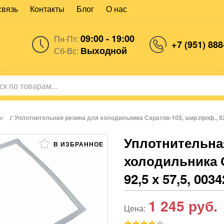
связь
Контакты
Блог
О нас
09:00 - 19:00
Пн-Пт:
+7 (951) 888
Выходной
Сб-Вс:
и
/
Уплотнительная резина для холодильника Саратов-105, шир.проф., 92,
Уплотнительна
В ИЗБРАННОЕ
холодильника С
92,5 х 57,5, 003
1 245
руб.
Цена: