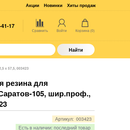
Акции
Новинки
Хиты продаж
-41-17
Сравнить
Войти
Корзина (
0
)
Найти
5 х 57,5, 003423
я резина для
аратов-105, шир.проф.,
423
Артикул:
003423
Есть в наличии:
последний товар