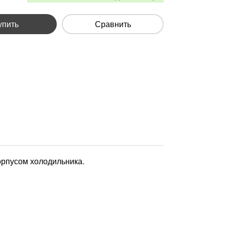
упить
Сравнить
орпусом холодильника.