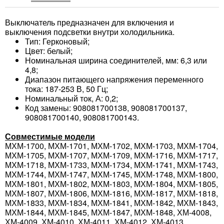
Выключатель предназначен для включения и
выключения подсветки внутри холодильника.
Тип: Герконовый;
Цвет: белый;
Номинальная ширина соединителей, мм: 6,3 или
4,8;
Диапазон питающего напряжения переменного
тока: 187-253 В, 50 Гц;
Номинальный ток, А: 0,2;
Код замены: 908081700138, 908081700137,
908081700140, 908081700143.
Совместимые модели
МХМ-1700, МХМ-1701, МХМ-1702, МХМ-1703, МХМ-1704,
МХМ-1705, МХМ-1707, МХМ-1709, МХМ-1716, МХМ-1717,
МХМ-1718, МХМ-1733, МХМ-1734, МХМ-1741, МХМ-1743,
МХМ-1744, МХМ-1747, МХМ-1745, МХМ-1748, МХМ-1800,
МХМ-1801, МХМ-1802, МХМ-1803, МХМ-1804, МХМ-1805,
МХМ-1807, МХМ-1806, МХМ-1816, МХМ-1817, МХМ-1818,
МХМ-1833, МХМ-1834, МХМ-1841, МХМ-1842, МХМ-1843,
МХМ-1844, МХМ-1845, МХМ-1847, МХМ-1848, ХМ-4008,
ХМ-4009, ХМ-4010, ХМ-4011, ХМ-4012, ХМ-4013.