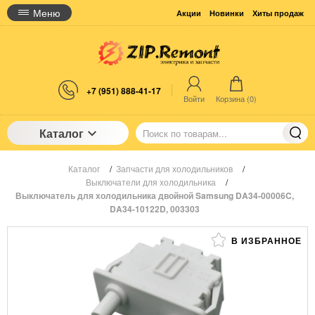
Меню
Акции
Новинки
Хиты продаж
+7 (951) 888-41-17
Войти
Корзина (
0
)
Каталог
Каталог
/
Запчасти для холодильников
/
Выключатели для холодильника
/
Выключатель для холодильника двойной Samsung DA34-00006C,
DA34-10122D, 003303
В ИЗБРАННОЕ