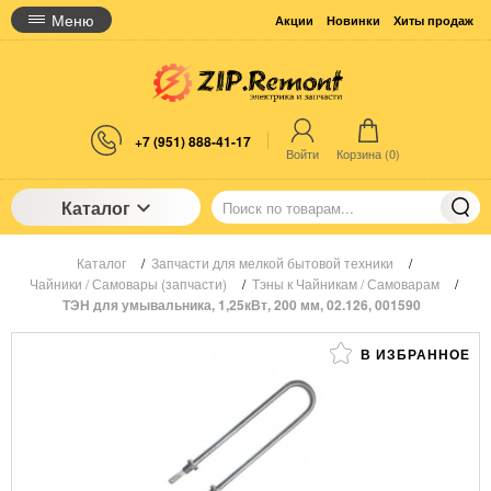
Меню
Акции
Новинки
Хиты продаж
+7 (951) 888-41-17
Войти
Корзина (
0
)
Каталог
Каталог
/
Запчасти для мелкой бытовой техники
/
Чайники / Самовары (запчасти)
/
Тэны к Чайникам / Самоварам
/
ТЭН для умывальника, 1,25кВт, 200 мм, 02.126, 001590
В ИЗБРАННОЕ