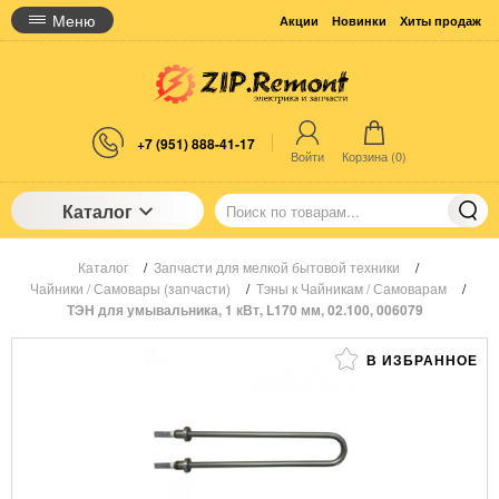
Меню
Акции
Новинки
Хиты продаж
+7 (951) 888-41-17
Войти
Корзина (
0
)
Каталог
Каталог
/
Запчасти для мелкой бытовой техники
/
Чайники / Самовары (запчасти)
/
Тэны к Чайникам / Самоварам
/
ТЭН для умывальника, 1 кВт, L170 мм, 02.100, 006079
В ИЗБРАННОЕ