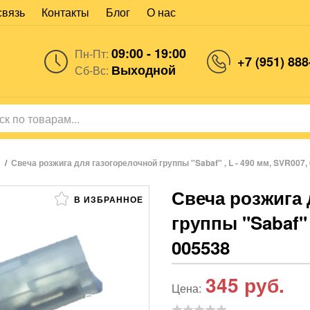
связь
Контакты
Блог
О нас
09:00 - 19:00
Пн-Пт:
+7 (951) 888
Выходной
Сб-Вс:
/
Свеча розжига для газогорелочной группы "Sabaf" , L - 490 мм, SVR007,
Свеча розжига 
В ИЗБРАННОЕ
группы "Sabaf" 
005538
345
руб.
Цена: