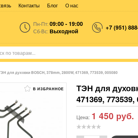
связь
Контакты
Блог
О нас
09:00 - 19:00
Пн-Пт:
+7 (951) 888
Выходной
Сб-Вс:
ТЭН для духовки BOSCH, 378mm, 2800W, 471369, 773539, 005080
ТЭН для духов
В ИЗБРАННОЕ
471369, 773539,
1 450
руб.
Цена: