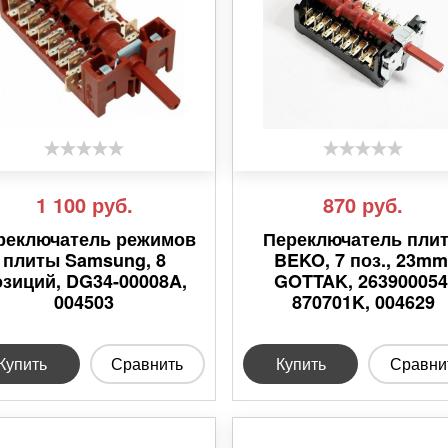
1 100
руб.
870
руб.
реключатель режимов
Переключатель пли
плиты Samsung, 8
BEKO, 7 поз., 23mm
озиций, DG34-00008A,
GOTTAK, 263900054
004503
870701K, 004629
Купить
Сравнить
Купить
Сравни