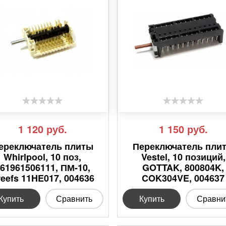
1 120
руб.
1 150
руб.
ереключатель плиты
Переключатель пли
Whirlpool, 10 поз,
Vestel, 10 позиций,
61961506111, ПМ-10,
GOTTAK, 800804K,
reefs 11HE017, 004636
COK304VE, 004637
Купить
Сравнить
Купить
Сравни