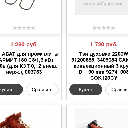
1 290
руб.
1 720
руб.
 АБАТ для пром/плиты
Тэн духовки 2200
АРМИТ 180 С8/1,6 кВт
91200888, 3409084 CA
0в (для КЭТ 0,12 внеш.
конвекционный 3 кр
нерж.), 003763
D=190 mm 9274100
COK120CY
Купить
Сравнить
Купить
Сравни