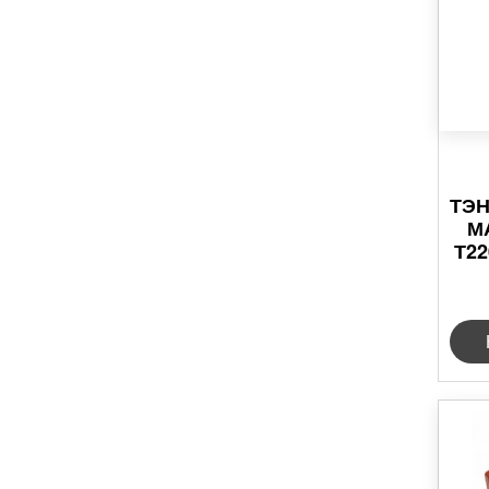
ТЭН
М
Т22