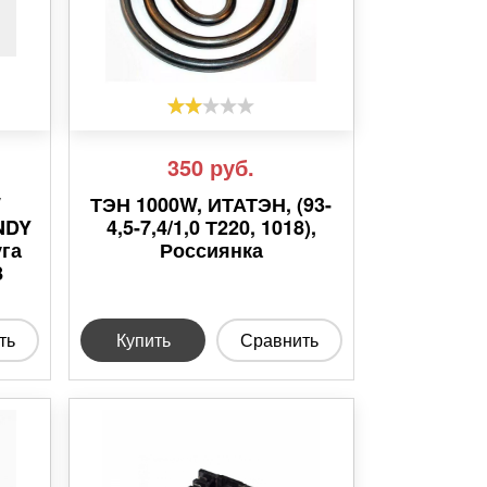
350
руб.
W
ТЭН 1000W, ИТАТЭН, (93-
NDY
4,5-7,4/1,0 Т220, 1018),
уга
Россиянка
8
ть
Купить
Сравнить