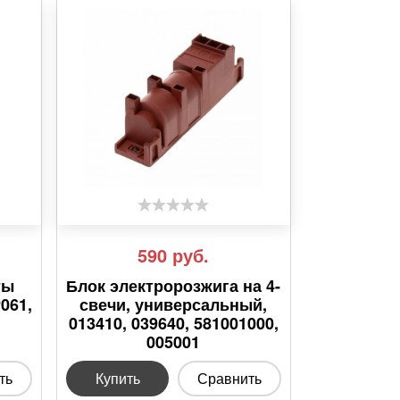
590
руб.
ты
Блок электророзжига на 4-
P061,
свечи, универсальный,
013410, 039640, 581001000,
005001
ть
Купить
Сравнить