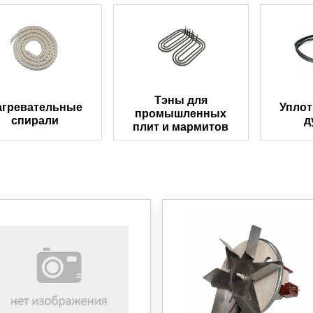
Тэны для
агревательные
Уплот
промышленных
спирали
д
плит и мармитов