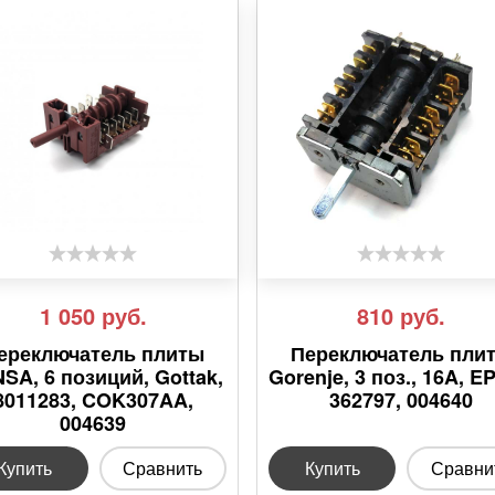
1 050
руб.
810
руб.
ереключатель плиты
Переключатель пли
SA, 6 позиций, Gottak,
Gorenje, 3 поз., 16A, E
8011283, COK307AA,
362797, 004640
004639
Купить
Сравнить
Купить
Сравни