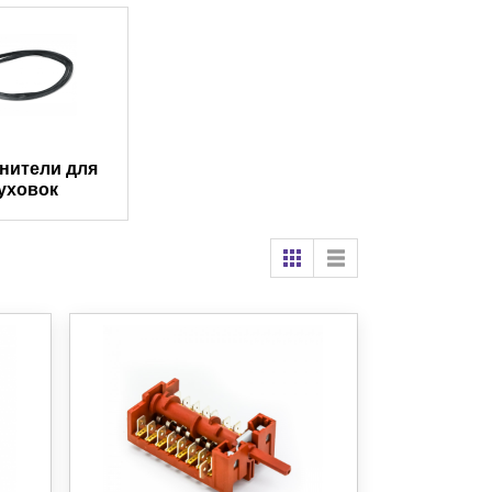
нители для
уховок