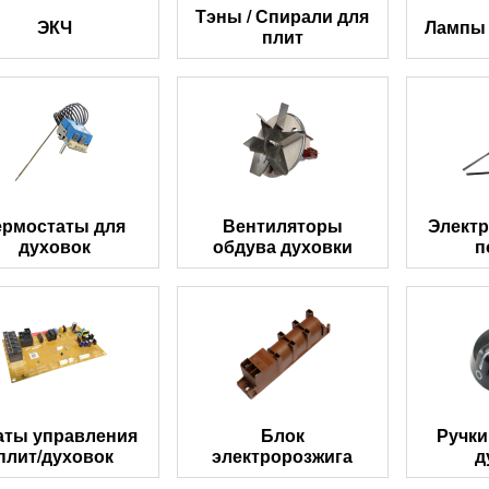
Тэны / Спирали для
ЭКЧ
Лампы 
плит
ермостаты для
Вентиляторы
Электр
духовок
обдува духовки
п
аты управления
Блок
Ручки
плит/духовок
электророзжига
д