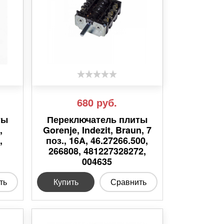
680
руб.
ты
Переключатель плиты
,
Gorenje, Indezit, Braun, 7
,
поз., 16A, 46.27266.500,
266808, 481227328272,
004635
ть
Купить
Сравнить