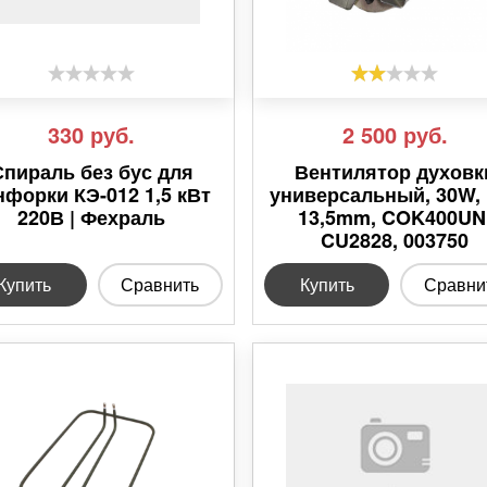
330
руб.
2 500
руб.
Спираль без бус для
Вентилятор духовк
нфорки КЭ-012 1,5 кВт
универсальный, 30W,
220В | Фехраль
13,5mm, COK400UN
CU2828, 003750
Купить
Сравнить
Купить
Сравни