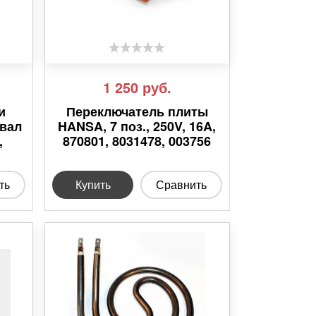
1 250
руб.
и
Переключатель плиты
 вал
HANSA, 7 поз., 250V, 16A,
,
870801, 8031478, 003756
ть
Купить
Сравнить