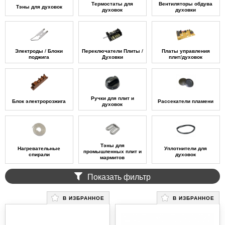
Термостаты для
Вентиляторы обдува
Тэны для духовок
духовок
духовки
Электроды / Блоки
Переключатели Плиты /
Платы управления
поджига
Духовки
плит/духовок
Ручки для плит и
Блок электророзжига
Рассекатели пламени
духовок
Тэны для
Нагревательные
Уплотнители для
промышленных плит и
спирали
духовок
мармитов
Показать фильтр
В ИЗБРАННОЕ
В ИЗБРАННОЕ