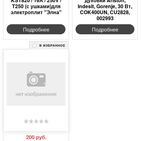
KST820 / 16А / 250V /
духовки Ariston,
T250 (с ушками)для
Indesit, Gorenje, 30 Вт,
электроплит "Элна"
COK400UN, CU2828,
002993
Подробнее
Подробнее
В ИЗБРАННОЕ
200
руб.