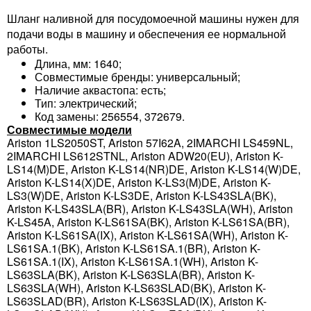
Шланг наливной для посудомоечной машины нужен для
подачи воды в машину и обеспечения ее нормальной
работы.
Длина, мм: 1640;
Совместимые бренды: универсальный;
Наличие аквастопа: есть;
Тип: электрический;
Код замены: 256554, 372679.
Совместимые модели
Ariston 1LS2050ST, Ariston 57I62A, 2IMARCHI LS459NL,
2IMARCHI LS612STNL, Ariston ADW20(EU), Ariston K-
LS14(M)DE, Ariston K-LS14(NR)DE, Ariston K-LS14(W)DE,
Ariston K-LS14(X)DE, Ariston K-LS3(M)DE, Ariston K-
LS3(W)DE, Ariston K-LS3DE, Ariston K-LS43SLA(BK),
Ariston K-LS43SLA(BR), Ariston K-LS43SLA(WH), Ariston
K-LS45A, Ariston K-LS61SA(BK), Ariston K-LS61SA(BR),
Ariston K-LS61SA(IX), Ariston K-LS61SA(WH), Ariston K-
LS61SA.1(BK), Ariston K-LS61SA.1(BR), Ariston K-
LS61SA.1(IX), Ariston K-LS61SA.1(WH), Ariston K-
LS63SLA(BK), Ariston K-LS63SLA(BR), Ariston K-
LS63SLA(WH), Ariston K-LS63SLAD(BK), Ariston K-
LS63SLAD(BR), Ariston K-LS63SLAD(IX), Ariston K-