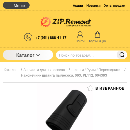
Меню
Акции
Новинки
Хиты продаж
+7 (951) 888-41-17
Войти
Корзина (
0
)
Каталог
Каталог
/
Запчасти для пылесосов
/
Шланги / Ручки / Переходники
/
Наконечник шланга пылесоса, 063, PL112, 004393
В ИЗБРАННОЕ