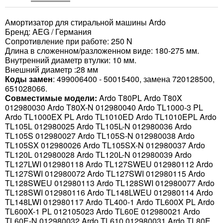
Амортизатор для стиральной машины Ardo
Бренд: AEG / Германия
Сопротивление при работе: 250 N
Длина в сложенном/разложенном виде: 180-275 мм.
Внутренний диаметр втулки: 10 мм.
Внешний диаметр :28 мм
Коды замен
: 499006400 - 50015400, замена 720128500,
651028066.
Совместимые модели:
Ardo T80PL Ardo T80X
012980030 Ardo T80X-N 012980040 Ardo TL1000-3 PL
Ardo TL1000EX PL Ardo TL1010ED Ardo TL1010EPL Ardo
TL105L 012980025 Ardo TL105L-N 012980036 Ardo
TL105S 012980027 Ardo TL105S-N 012980038 Ardo
TL105SX 012980026 Ardo TL105SX-N 012980037 Ardo
TL120L 012980028 Ardo TL120L-N 012980039 Ardo
TL127LWI 012980118 Ardo TL127SWEU 012980112 Ardo
TL127SWI 012980072 Ardo TL127SWI 012980115 Ardo
TL128SWEU 012980113 Ardo TL128SWI 012980077 Ardo
TL128SWI 012980116 Ardo TL148LWEU 012980114 Ardo
TL148LWI 012980117 Ardo TL400-1 Ardo TL600X PL Ardo
TL600X-1 PL 012105023 Ardo TL60E 012980021 Ardo
TL60E-N 012980032 Ardo TL610 012980031 Ardo TL80E