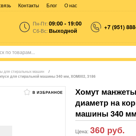
связь
Контакты
Блог
О нас
09:00 - 19:00
Пн-Пт:
+7 (951) 888
Выходной
Сб-Вс:
ы для стиральных машин
/
рпусе для стиральной машины 340 мм, XOM002, 3186
Хомут манжеты
В ИЗБРАННОЕ
диаметр на ко
машины 340 мм
360
руб.
Цена: