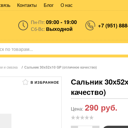
связь
Контакты
Блог
О нас
09:00 - 19:00
Пн-Пт:
+7 (951) 888
Выходной
Сб-Вс:
и и смазка
/
Сальник 30х52х10 GP (отличное качество)
Сальник 30х52х
В ИЗБРАННОЕ
качество)
290
руб.
Цена: