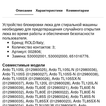
Описание
Характеристики
Комментарии
Устройство блокировки люка для стиральной машины
необходимо для предотвращения случайного открытия
люка во время работы и обеспечения безопасности
пользователя.
Бренд: ROLD/Italy;
Количество контактов: 3;
Артикул: 002806;
Замена: 530002001, 530002000, 651016776.
Совместимые модели
Ardo TL105L (012980025), Ardo TL105L-N (012980036),
Ardo TL105S (012980027), Ardo TL105S-N (012980038),
Ardo TL105SX (012980026), Ardo TL105SX-N
(012980037), Ardo TL120L (012980028), Ardo TL120L-N
(012980039), Ardo TL60E (012980021), Ardo TL60E-N
(012980032), Ardo TL80E (012980022), Ardo TL80E-N
(012980033), Ardo TL85S (012980024), Ardo TL85S-N
(012980035), Ardo TL85SX (012980023), Ardo TL85SX-N
(012980034), Ardo TLN105LW (012980062), Ardo