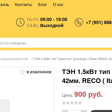
связь
Контакты
Блог
О нас
09:00 - 19:00
Пн-Пт:
+7 (951) 888
Выходной
Сб-Вс:
я водонагревателей
/
ТЭН 1.5кВт тип "Аристон" резьб.фл. 42мм. RECO ( Ita
ТЭН 1.5кВт тип
В ИЗБРАННОЕ
42мм. RECO ( Ita
900
руб.
Цена: